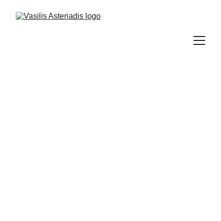
ΔΗΜΟΣΙΕΎΣΕΙΣ
Vasilis Asteriadis
11/27/2025
1 λεπτά ανάγνωσης